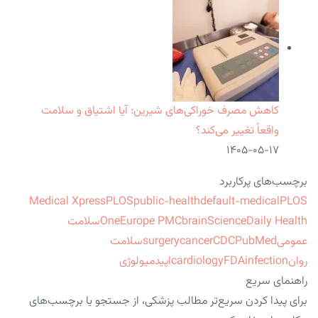
کاهش مصرف خوراکی‌های شیرین: آیا اشتیاق و سلامت
واقعاً تغییر می‌کند؟
۱۴۰۵-۰۵-۱۷
برچسب‌های پرکاربرد
Medical Xpress
PLOS
public-health
default-medical
PLOS
ScienceDaily Health
brain
Europe PMC
One
سلامت
عمومی
PubMed
CDC
cancer
surgery
سلامت
روان
infection
FDA
cardiology
اپیدمیولوژی
راهنمای سریع
برای پیدا کردن سریع‌تر مطالب پزشکی، از جستجو یا برچسب‌های