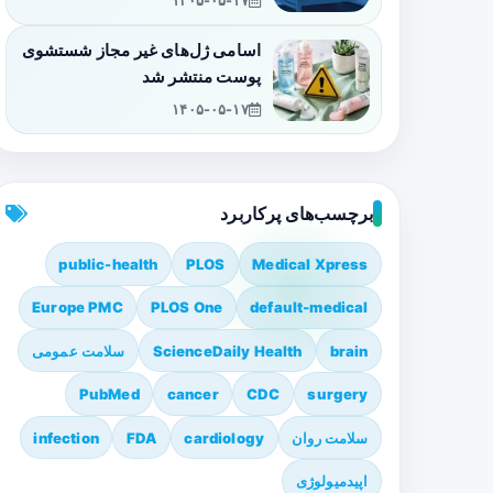
۱۴۰۵-۰۵-۱۷
اسامی ژل‌های غیر مجاز شستشوی
پوست منتشر شد
۱۴۰۵-۰۵-۱۷
برچسب‌های پرکاربرد
public-health
PLOS
Medical Xpress
Europe PMC
PLOS One
default-medical
brain
ScienceDaily Health
سلامت عمومی
PubMed
cancer
CDC
surgery
سلامت روان
cardiology
FDA
infection
اپیدمیولوژی