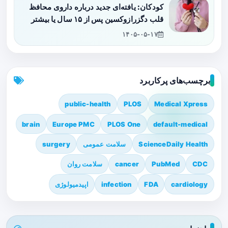
کودکان: یافته‌ای جدید درباره داروی محافظ
قلب دگزرازوکسین پس از ۱۵ سال یا بیشتر
۱۴۰۵-۰۵-۱۷
برچسب‌های پرکاربرد
public-health
PLOS
Medical Xpress
brain
Europe PMC
PLOS One
default-medical
ScienceDaily Health
سلامت عمومی
surgery
CDC
PubMed
cancer
سلامت روان
cardiology
FDA
infection
اپیدمیولوژی