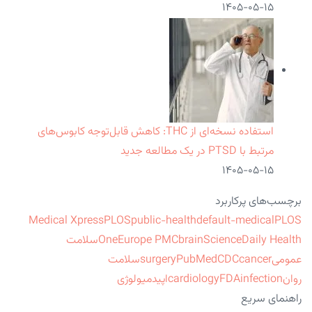
۱۴۰۵-۰۵-۱۵
استفاده نسخه‌ای از THC: کاهش قابل‌توجه کابوس‌های
مرتبط با PTSD در یک مطالعه جدید
۱۴۰۵-۰۵-۱۵
برچسب‌های پرکاربرد
Medical Xpress
PLOS
public-health
default-medical
PLOS
ScienceDaily Health
brain
Europe PMC
One
سلامت
عمومی
cancer
CDC
PubMed
surgery
سلامت
روان
infection
FDA
cardiology
اپیدمیولوژی
راهنمای سریع