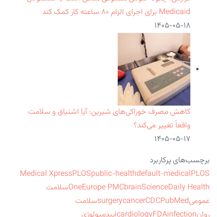
Medicaid برای اجرای الزام ۸۰ ساعته کار کمک کند
۱۴۰۵-۰۵-۱۸
کاهش مصرف خوراکی‌های شیرین: آیا اشتیاق و سلامت
واقعاً تغییر می‌کند؟
۱۴۰۵-۰۵-۱۷
برچسب‌های پرکاربرد
Medical Xpress
PLOS
public-health
default-medical
PLOS
ScienceDaily Health
brain
Europe PMC
One
سلامت
عمومی
PubMed
CDC
cancer
surgery
سلامت
روان
infection
FDA
cardiology
اپیدمیولوژی