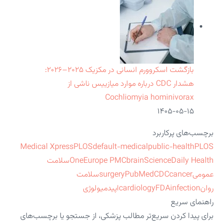
بازگشت اسکروورم انسانی در مکزیک ۲۰۲۵–۲۰۲۶:
هشدار CDC درباره موارد میازییس ناشی از
Cochliomyia hominivorax
۱۴۰۵-۰۵-۱۵
برچسب‌های پرکاربرد
Medical Xpress
PLOS
default-medical
public-health
PLOS
ScienceDaily Health
brain
Europe PMC
One
سلامت
عمومی
cancer
CDC
PubMed
surgery
سلامت
روان
infection
FDA
cardiology
اپیدمیولوژی
راهنمای سریع
برای پیدا کردن سریع‌تر مطالب پزشکی، از جستجو یا برچسب‌های