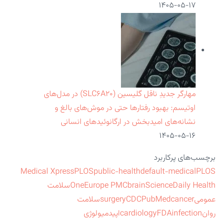
۱۴۰۵-۰۵-۱۷
مهارگر جدیدِ ناقل گلیسین (SLC۶A۲۰) در مدل‌های
اوتیسم: بهبود رفتارها حتی در موش‌های بالغ و
نشانه‌های امیدبخش در ارگانوئیدهای انسانی
۱۴۰۵-۰۵-۱۶
برچسب‌های پرکاربرد
Medical Xpress
PLOS
public-health
default-medical
PLOS
ScienceDaily Health
brain
Europe PMC
One
سلامت
عمومی
cancer
PubMed
CDC
surgery
سلامت
روان
infection
FDA
cardiology
اپیدمیولوژی