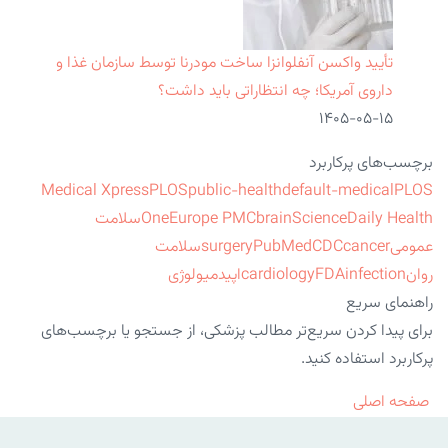
تأیید واکسن آنفلوانزا ساخت مودرنا توسط سازمان غذا و
داروی آمریکا؛ چه انتظاراتی باید داشت؟
۱۴۰۵-۰۵-۱۵
برچسب‌های پرکاربرد
Medical Xpress
PLOS
public-health
default-medical
PLOS
ScienceDaily Health
brain
Europe PMC
One
سلامت
عمومی
cancer
CDC
PubMed
surgery
سلامت
روان
infection
FDA
cardiology
اپیدمیولوژی
راهنمای سریع
برای پیدا کردن سریع‌تر مطالب پزشکی، از جستجو یا برچسب‌های
پرکاربرد استفاده کنید.
صفحه اصلی