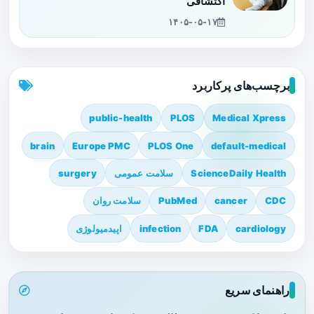
اکتشافی
۱۴۰۵-۰۵-۱۷
برچسب‌های پرکاربرد
public-health
PLOS
Medical Xpress
brain
Europe PMC
PLOS One
default-medical
ScienceDaily Health
سلامت عمومی
surgery
CDC
cancer
PubMed
سلامت روان
cardiology
FDA
infection
اپیدمیولوژی
راهنمای سریع