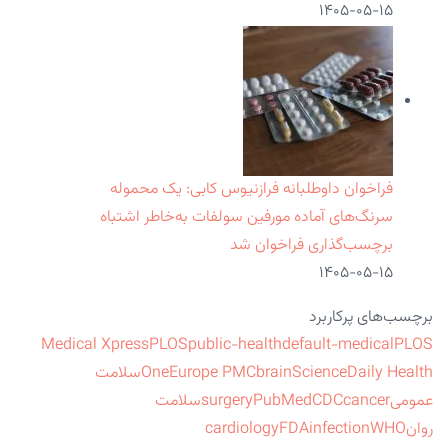
۱۴۰۵-۰۵-۱۵
فراخوان داوطلبانه فرازنیوس کابی: یک محموله
سرنگ‌های آماده مورفین سولفات به‌خاطر اشتباه
برچسب‌گذاری فراخوان شد
۱۴۰۵-۰۵-۱۵
برچسب‌های پرکاربرد
Medical Xpress
PLOS
public-health
default-medical
PLOS
ScienceDaily Health
brain
Europe PMC
One
سلامت
عمومی
cancer
CDC
PubMed
surgery
سلامت
روان
WHO
infection
FDA
cardiology