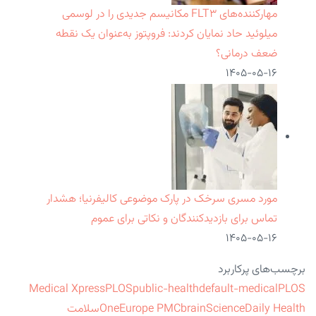
مهارکننده‌های FLT۳ مکانیسم جدیدی را در لوسمی
میلوئید حاد نمایان کردند: فروپتوز به‌عنوان یک نقطه
ضعف درمانی؟
۱۴۰۵-۰۵-۱۶
مورد مسری سرخک در پارک موضوعی کالیفرنیا؛ هشدار
تماس برای بازدیدکنندگان و نکاتی برای عموم
۱۴۰۵-۰۵-۱۶
برچسب‌های پرکاربرد
Medical Xpress
PLOS
public-health
default-medical
PLOS
ScienceDaily Health
brain
Europe PMC
One
سلامت