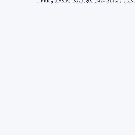
زایای جراحی‌های لیزیک (LASIK) و PRK…