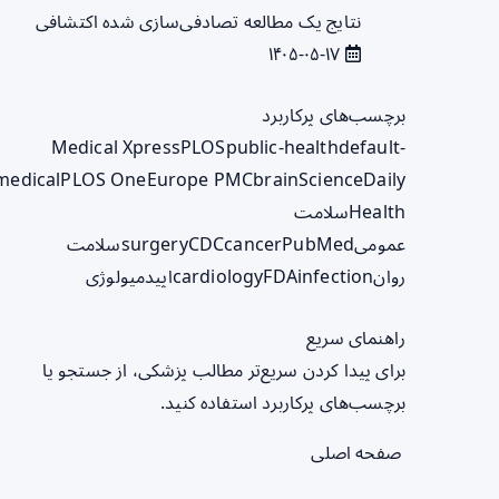
نتایج یک مطالعه تصادفی‌سازی شده اکتشافی
۱۴۰۵-۰۵-۱۷
برچسب‌های پرکاربرد
Medical Xpress
PLOS
public-health
default-
medical
PLOS One
Europe PMC
brain
ScienceDaily
Health
سلامت
عمومی
PubMed
cancer
CDC
surgery
سلامت
روان
infection
FDA
cardiology
اپیدمیولوژی
راهنمای سریع
برای پیدا کردن سریع‌تر مطالب پزشکی، از جستجو یا
برچسب‌های پرکاربرد استفاده کنید.
صفحه اصلی