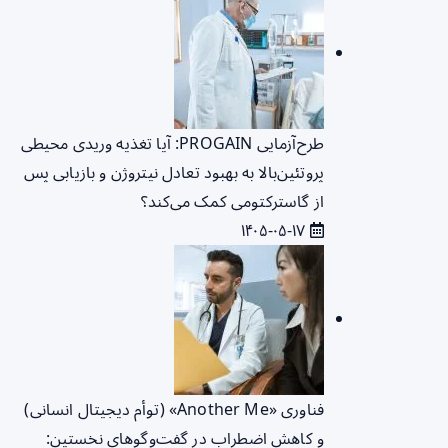
طرح‌آزمایی PROGAIN: آیا تغذیه وریدی محیطی
پروتئین‌بالا به بهبود تعادل نیتروژن و بازیابی پس
از گاسترکتومی کمک می‌کند؟
۱۴۰۵-۰۵-۱۷
فناوری «Another Me» (توأم دیجیتال انسانی)
و کاهش اضطراب در گفت‌وگوهای نخستین: