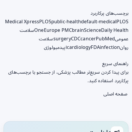
برچسب‌های پرکاربرد
Medical Xpress
PLOS
public-health
default-medical
PLOS
ScienceDaily Health
brain
Europe PMC
One
سلامت
عمومی
PubMed
cancer
CDC
surgery
سلامت
روان
infection
FDA
cardiology
اپیدمیولوژی
راهنمای سریع
برای پیدا کردن سریع‌تر مطالب پزشکی، از جستجو یا برچسب‌های
پرکاربرد استفاده کنید.
صفحه اصلی