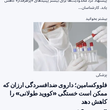
پیشنهاد کرد محدودیت‌ها برای بیشتر پپتیدهای «پرطرفدار» کاهش
یابد. کارشناسان…
بیشتر بخوانید
پزشکی
فلووکسامین؛ داروی ضدافسردگی ارزان که
ممکن است خستگی «کووید طولانی» را
کاهش دهد