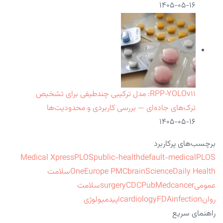
۱۴۰۵-۰۵-۱۶
RPP‑YOLOv۱۱: مدل ترکیبی چندطیفی برای تشخیص
ترک‌های جاده‌ای — بررسی کاربردی و محدودیت‌ها
۱۴۰۵-۰۵-۱۶
برچسب‌های پرکاربرد
Medical Xpress
PLOS
public-health
default-medical
PLOS
ScienceDaily Health
brain
Europe PMC
One
سلامت
عمومی
cancer
PubMed
CDC
surgery
سلامت
روان
infection
FDA
cardiology
اپیدمیولوژی
راهنمای سریع