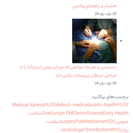
هشدار و راهنمای والدین
۱۴۰۵-۰۵-۱۴
دسترسی و هزینه؛ موانعی که مردان بومی استرالیا را از
جراحی سرطان پروستات بازمی‌دارد
۱۴۰۵-۰۵-۱۴
برچسب‌های پرکاربرد
Medical Xpress
PLOS
default-medical
public-health
PLOS
ScienceDaily Health
brain
Europe PMC
One
سلامت
عمومی
CDC
cancer
PubMed
surgery
سلامت
روان
WHO
infection
FDA
cardiology