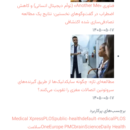
فناوری «Another Me» (توأم دیجیتال انسانی) و کاهش
اضطراب در گفت‌وگوهای نخستین: نتایج یک مطالعه
تصادفی‌سازی شده اکتشافی
۱۴۰۵-۰۵-۱۷
مطالعه‌ای تازه: چگونه سایکدلیک‌ها از طریق گیرنده‌های
سروتونین اتصالات مغزی را تقویت می‌کنند؟
۱۴۰۵-۰۵-۱۷
برچسب‌های پرکاربرد
Medical Xpress
PLOS
public-health
default-medical
PLOS
ScienceDaily Health
brain
Europe PMC
One
سلامت