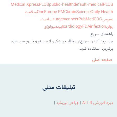
Medical Xpress
PLOS
public-health
default-medical
PLOS
ScienceDaily Health
brain
Europe PMC
One
سلامت
عمومی
CDC
PubMed
cancer
surgery
سلامت
روان
infection
FDA
cardiology
اپیدمیولوژی
راهنمای سریع
برای پیدا کردن سریع‌تر مطالب پزشکی، از جستجو یا برچسب‌های
پرکاربرد استفاده کنید.
صفحه اصلی
تبلیغات متنی
دوره آموزشی ATLS
|
جراحی تیروئید
|