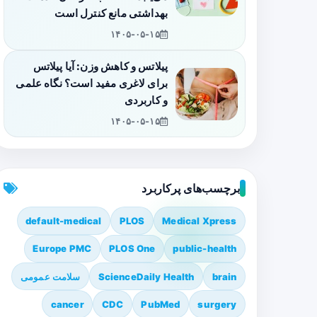
بهداشتی مانع کنترل است
۱۴۰۵-۰۵-۱۵
پیلاتس و کاهش وزن: آیا پیلاتس
برای لاغری مفید است؟ نگاه علمی
و کاربردی
۱۴۰۵-۰۵-۱۵
برچسب‌های پرکاربرد
default-medical
PLOS
Medical Xpress
Europe PMC
PLOS One
public-health
brain
ScienceDaily Health
سلامت عمومی
cancer
CDC
PubMed
surgery