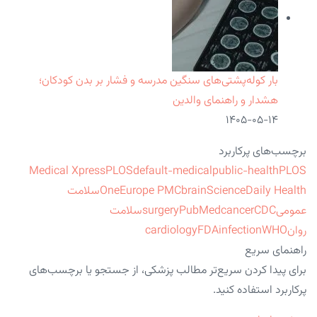
بار کوله‌پشتی‌های سنگین مدرسه و فشار بر بدن کودکان؛
هشدار و راهنمای والدین
۱۴۰۵-۰۵-۱۴
برچسب‌های پرکاربرد
Medical Xpress
PLOS
default-medical
public-health
PLOS
ScienceDaily Health
brain
Europe PMC
One
سلامت
عمومی
CDC
cancer
PubMed
surgery
سلامت
روان
WHO
infection
FDA
cardiology
راهنمای سریع
برای پیدا کردن سریع‌تر مطالب پزشکی، از جستجو یا برچسب‌های
پرکاربرد استفاده کنید.