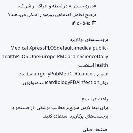
«دوری‌جستن» در لحظه و ادراک از شریک،
ترجیح تعامل اجتماعی روزمره را شکل می‌دهند؟
۱۴۰۵-۰۵-۱۵
برچسب‌های پرکاربرد
Medical Xpress
PLOS
default-medical
public-
health
PLOS One
Europe PMC
brain
ScienceDaily
Health
سلامت
عمومی
cancer
CDC
PubMed
surgery
سلامت
روان
infection
FDA
cardiology
اپیدمیولوژی
راهنمای سریع
برای پیدا کردن سریع‌تر مطالب پزشکی، از جستجو یا
برچسب‌های پرکاربرد استفاده کنید.
صفحه اصلی