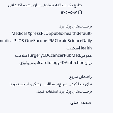
نتایج یک مطالعه تصادفی‌سازی شده اکتشافی
۱۴۰۵-۰۵-۱۷
برچسب‌های پرکاربرد
Medical Xpress
PLOS
public-health
default-
medical
PLOS One
Europe PMC
brain
ScienceDaily
Health
سلامت
عمومی
PubMed
cancer
CDC
surgery
سلامت
روان
infection
FDA
cardiology
اپیدمیولوژی
راهنمای سریع
برای پیدا کردن سریع‌تر مطالب پزشکی، از جستجو یا
برچسب‌های پرکاربرد استفاده کنید.
صفحه اصلی