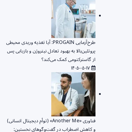
طرح‌آزمایی PROGAIN: آیا تغذیه وریدی محیطی
پروتئین‌بالا به بهبود تعادل نیتروژن و بازیابی پس
از گاسترکتومی کمک می‌کند؟
۱۴۰۵-۰۵-۱۷
فناوری «Another Me» (توأم دیجیتال انسانی)
و کاهش اضطراب در گفت‌وگوهای نخستین: