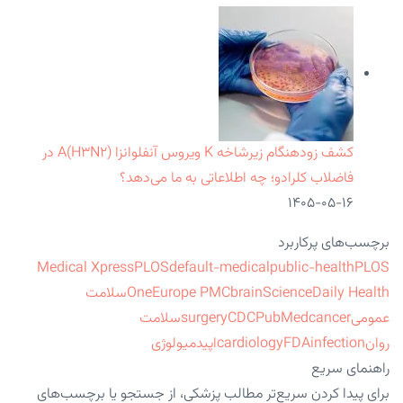
کشف زودهنگام زیرشاخه K ویروس آنفلوانزا A(H۳N۲) در
فاضلاب کلرادو؛ چه اطلاعاتی به ما می‌دهد؟
۱۴۰۵-۰۵-۱۶
برچسب‌های پرکاربرد
Medical Xpress
PLOS
default-medical
public-health
PLOS
ScienceDaily Health
brain
Europe PMC
One
سلامت
عمومی
cancer
PubMed
CDC
surgery
سلامت
روان
infection
FDA
cardiology
اپیدمیولوژی
راهنمای سریع
برای پیدا کردن سریع‌تر مطالب پزشکی، از جستجو یا برچسب‌های