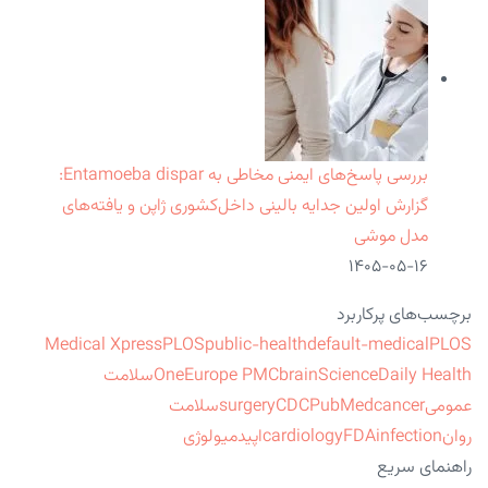
بررسی پاسخ‌های ایمنی مخاطی به Entamoeba dispar:
گزارش اولین جدایه بالینی داخل‌کشوری ژاپن و یافته‌های
مدل موشی
۱۴۰۵-۰۵-۱۶
برچسب‌های پرکاربرد
Medical Xpress
PLOS
public-health
default-medical
PLOS
ScienceDaily Health
brain
Europe PMC
One
سلامت
عمومی
cancer
PubMed
CDC
surgery
سلامت
روان
infection
FDA
cardiology
اپیدمیولوژی
راهنمای سریع