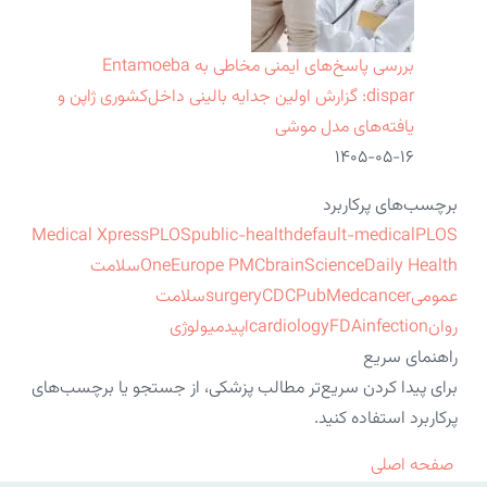
بررسی پاسخ‌های ایمنی مخاطی به Entamoeba
dispar: گزارش اولین جدایه بالینی داخل‌کشوری ژاپن و
یافته‌های مدل موشی
۱۴۰۵-۰۵-۱۶
برچسب‌های پرکاربرد
Medical Xpress
PLOS
public-health
default-medical
PLOS
ScienceDaily Health
brain
Europe PMC
One
سلامت
عمومی
cancer
PubMed
CDC
surgery
سلامت
روان
infection
FDA
cardiology
اپیدمیولوژی
راهنمای سریع
برای پیدا کردن سریع‌تر مطالب پزشکی، از جستجو یا برچسب‌های
پرکاربرد استفاده کنید.
صفحه اصلی