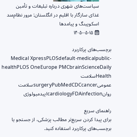
سیاست‌های شهری درباره تبلیغات و تأمین
غذای سازگار با اقلیم در انگلستان: مرور نظام‌مند
اسکوپینگ و پیامدها
۱۴۰۵-۰۵-۱۵
برچسب‌های پرکاربرد
Medical Xpress
PLOS
default-medical
public-
health
PLOS One
Europe PMC
brain
ScienceDaily
Health
سلامت
عمومی
cancer
CDC
PubMed
surgery
سلامت
روان
infection
FDA
cardiology
اپیدمیولوژی
راهنمای سریع
برای پیدا کردن سریع‌تر مطالب پزشکی، از جستجو یا
برچسب‌های پرکاربرد استفاده کنید.