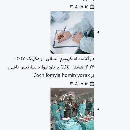
۱۴۰۵-۰۵-۱۵
بازگشت اسکروورم انسانی در مکزیک ۲۰۲۵–
۲۰۲۶: هشدار CDC درباره موارد میازییس ناشی
از Cochliomyia hominivorax
۱۴۰۵-۰۵-۱۵