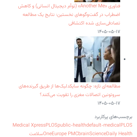
فناوری «Another Me» (توأم دیجیتال انسانی) و کاهش
اضطراب در گفت‌وگوهای نخستین: نتایج یک مطالعه
تصادفی‌سازی شده اکتشافی
۱۴۰۵-۰۵-۱۷
مطالعه‌ای تازه: چگونه سایکدلیک‌ها از طریق گیرنده‌های
سروتونین اتصالات مغزی را تقویت می‌کنند؟
۱۴۰۵-۰۵-۱۷
برچسب‌های پرکاربرد
Medical Xpress
PLOS
public-health
default-medical
PLOS
ScienceDaily Health
brain
Europe PMC
One
سلامت