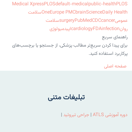
Medical Xpress
PLOS
default-medical
public-health
PLOS
ScienceDaily Health
brain
Europe PMC
One
سلامت
عمومی
cancer
CDC
PubMed
surgery
سلامت
روان
infection
FDA
cardiology
اپیدمیولوژی
راهنمای سریع
برای پیدا کردن سریع‌تر مطالب پزشکی، از جستجو یا برچسب‌های
پرکاربرد استفاده کنید.
صفحه اصلی
تبلیغات متنی
دوره آموزشی ATLS
|
جراحی تیروئید
|