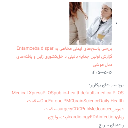
بررسی پاسخ‌های ایمنی مخاطی به Entamoeba dispar:
گزارش اولین جدایه بالینی داخل‌کشوری ژاپن و یافته‌های
مدل موشی
۱۴۰۵-۰۵-۱۶
برچسب‌های پرکاربرد
Medical Xpress
PLOS
public-health
default-medical
PLOS
ScienceDaily Health
brain
Europe PMC
One
سلامت
عمومی
cancer
PubMed
CDC
surgery
سلامت
روان
infection
FDA
cardiology
اپیدمیولوژی
راهنمای سریع