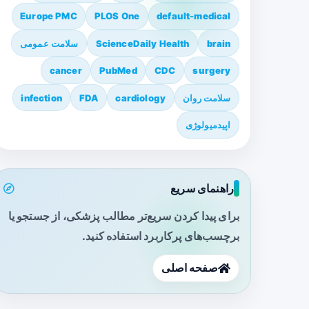
Europe PMC
PLOS One
default-medical
brain
ScienceDaily Health
سلامت عمومی
cancer
PubMed
CDC
surgery
سلامت روان
cardiology
FDA
infection
اپیدمیولوژی
راهنمای سریع
برای پیدا کردن سریع‌تر مطالب پزشکی، از جستجو یا
برچسب‌های پرکاربرد استفاده کنید.
صفحه اصلی