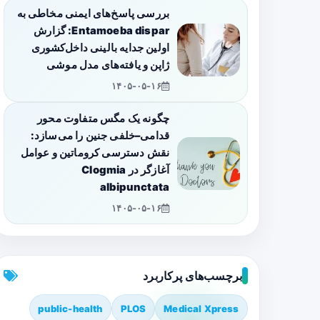
بررسی پاسخ‌های ایمنی مخاطی به
Entamoeba dispar: گزارش
اولین جدایه بالینی داخل‌کشوری
ژاپن و یافته‌های مدل موشی
۱۴۰۵-۰۵-۱۶
چگونه یک مگس متفاوت محور
قدامی–خلفی جنین را می‌سازد:
نقش دسترسی کروماتین و عوامل
آغازگر در Clogmia
albipunctata
۱۴۰۵-۰۵-۱۶
برچسب‌های پرکاربرد
public-health
PLOS
Medical Xpress