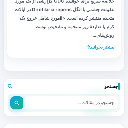
خلاصه سریع برای خواننده CDC گزارشی از یک مورد
عفونت چشمی با انگل Dirofilaria repens در ایالات
متحده منتشر کرده است. <liمورد شامل خروج یک
کرم یا ضایعهٔ زیر ملتحمه و تشخیص توسط
روش‌های…
بیشتر بخوانید
جستجو