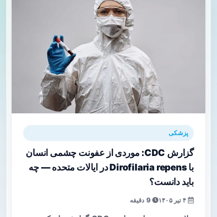
پزشکی
گزارش CDC: موردی از عفونت چشمی انسان
با Dirofilaria repens در ایالات متحده — چه
باید دانست؟
۴ تیر ۱۴۰۵
9 دقیقه