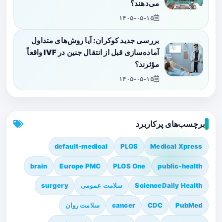
می‌دهند؟
۱۴۰۵-۰۵-۱۵
بررسی جدید کوکران: آیا روش‌های متداول
آماده‌سازی قبل از انتقال جنین در IVF واقعاً
مؤثرند؟
۱۴۰۵-۰۵-۱۵
برچسب‌های پرکاربرد
default-medical
PLOS
Medical Xpress
brain
Europe PMC
PLOS One
public-health
ScienceDaily Health
سلامت عمومی
surgery
PubMed
CDC
cancer
سلامت روان