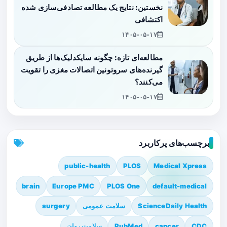
نخستین: نتایج یک مطالعه تصادفی‌سازی شده
اکتشافی
۱۴۰۵-۰۵-۱۷
مطالعه‌ای تازه: چگونه سایکدلیک‌ها از طریق
گیرنده‌های سروتونین اتصالات مغزی را تقویت
می‌کنند؟
۱۴۰۵-۰۵-۱۷
برچسب‌های پرکاربرد
public-health
PLOS
Medical Xpress
brain
Europe PMC
PLOS One
default-medical
ScienceDaily Health
سلامت عمومی
surgery
CDC
cancer
PubMed
سلامت روان