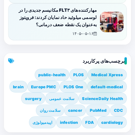
مهارکننده‌های FLT۳ مکانیسم جدیدی را در
لوسمی میلوئید حاد نمایان کردند: فروپتوز
به‌عنوان یک نقطه ضعف درمانی؟
۱۴۰۵-۰۵-۱۶
برچسب‌های پرکاربرد
public-health
PLOS
Medical Xpress
brain
Europe PMC
PLOS One
default-medical
ScienceDaily Health
سلامت عمومی
surgery
CDC
PubMed
cancer
سلامت روان
cardiology
FDA
infection
اپیدمیولوژی