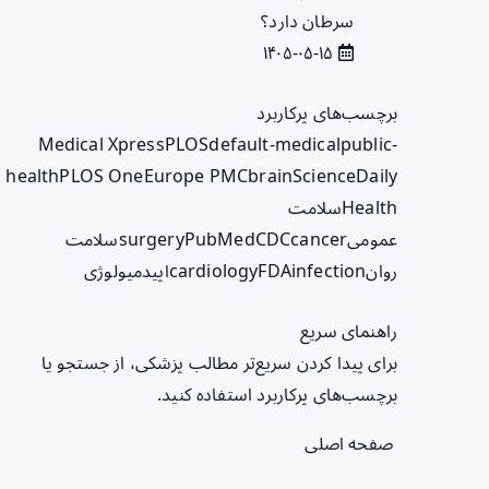
سرطان دارد؟
۱۴۰۵-۰۵-۱۵
برچسب‌های پرکاربرد
Medical Xpress
PLOS
default-medical
public-
health
PLOS One
Europe PMC
brain
ScienceDaily
Health
سلامت
عمومی
cancer
CDC
PubMed
surgery
سلامت
روان
infection
FDA
cardiology
اپیدمیولوژی
راهنمای سریع
برای پیدا کردن سریع‌تر مطالب پزشکی، از جستجو یا
برچسب‌های پرکاربرد استفاده کنید.
صفحه اصلی