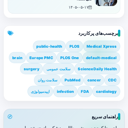
۱۴۰۵-۰۵-۱۷
برچسب‌های پرکاربرد
public-health
PLOS
Medical Xpress
brain
Europe PMC
PLOS One
default-medical
ScienceDaily Health
سلامت عمومی
surgery
CDC
cancer
PubMed
سلامت روان
cardiology
FDA
infection
اپیدمیولوژی
راهنمای سریع
برای پیدا کردن سریع‌تر مطالب پزشکی، از جستجو یا