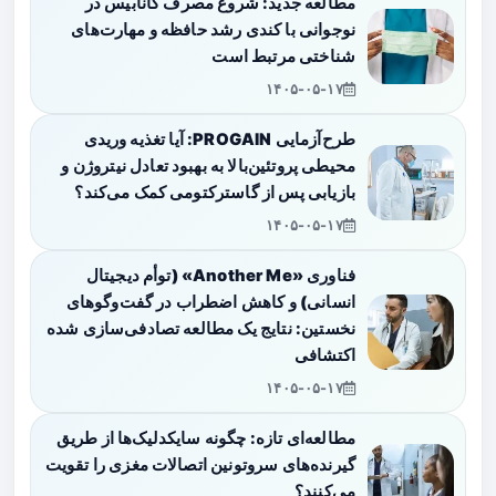
مطالعه جدید: شروع مصرف کانابیس در
نوجوانی با کندی رشد حافظه و مهارت‌های
شناختی مرتبط است
۱۴۰۵-۰۵-۱۷
طرح‌آزمایی PROGAIN: آیا تغذیه وریدی
محیطی پروتئین‌بالا به بهبود تعادل نیتروژن و
بازیابی پس از گاسترکتومی کمک می‌کند؟
۱۴۰۵-۰۵-۱۷
فناوری «Another Me» (توأم دیجیتال
انسانی) و کاهش اضطراب در گفت‌وگوهای
نخستین: نتایج یک مطالعه تصادفی‌سازی شده
اکتشافی
۱۴۰۵-۰۵-۱۷
مطالعه‌ای تازه: چگونه سایکدلیک‌ها از طریق
گیرنده‌های سروتونین اتصالات مغزی را تقویت
می‌کنند؟