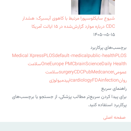
شیوع سایکلوسپورا مرتبط با کاهوی آیسبرگ: هشدار
CDC درباره موارد گزارش‌شده در ۱۵ ایالت آمریکا
۱۴۰۵-۰۵-۱۵
برچسب‌های پرکاربرد
Medical Xpress
PLOS
default-medical
public-health
PLOS
ScienceDaily Health
brain
Europe PMC
One
سلامت
عمومی
cancer
PubMed
CDC
surgery
سلامت
روان
infection
FDA
cardiology
اپیدمیولوژی
راهنمای سریع
برای پیدا کردن سریع‌تر مطالب پزشکی، از جستجو یا برچسب‌های
پرکاربرد استفاده کنید.
صفحه اصلی