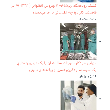
کشف زودهنگام زیرشاخه K ویروس آنفلوانزا A(H۳N۲) در
فاضلاب کلرادو؛ چه اطلاعاتی به ما می‌دهد؟
۱۴۰۵-۰۵-۱۶
ارزیابی خودکار تمرینات سالمندان با یک دوربین: نتایج
یک سیستم یادگیری عمیق و پیامدهای بالینی
۱۴۰۵-۰۵-۱۶