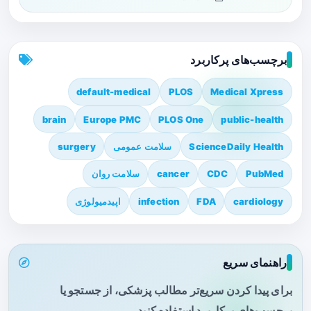
برچسب‌های پرکاربرد
default-medical
PLOS
Medical Xpress
brain
Europe PMC
PLOS One
public-health
ScienceDaily Health
سلامت عمومی
surgery
PubMed
CDC
cancer
سلامت روان
cardiology
FDA
infection
اپیدمیولوژی
راهنمای سریع
برای پیدا کردن سریع‌تر مطالب پزشکی، از جستجو یا
برچسب‌های پرکاربرد استفاده کنید.