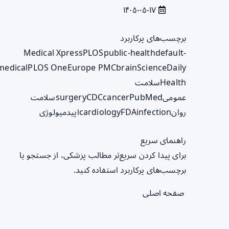
۱۴۰۵-۰۵-۱۷
برچسب‌های پرکاربرد
Medical Xpress
PLOS
public-health
default-
medical
PLOS One
Europe PMC
brain
ScienceDaily
Health
سلامت
عمومی
PubMed
cancer
CDC
surgery
سلامت
روان
infection
FDA
cardiology
اپیدمیولوژی
راهنمای سریع
برای پیدا کردن سریع‌تر مطالب پزشکی، از جستجو یا
برچسب‌های پرکاربرد استفاده کنید.
صفحه اصلی