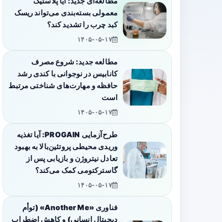
مطالعه‌ای جدید: آیا پلاستیک
معمولی بسته‌بندی می‌تواند ریسک
کبد چرب را تشدید کند؟
۱۴۰۵-۰۵-۱۷
مطالعه جدید: شروع مصرف
کانابیس در نوجوانی با کندی رشد
حافظه و مهارت‌های شناختی مرتبط
است
۱۴۰۵-۰۵-۱۷
طرح‌آزمایی PROGAIN: آیا تغذیه
وریدی محیطی پروتئین‌بالا به بهبود
تعادل نیتروژن و بازیابی پس از
گاسترکتومی کمک می‌کند؟
۱۴۰۵-۰۵-۱۷
فناوری «Another Me» (توأم
دیجیتال انسانی) و کاهش اضطراب