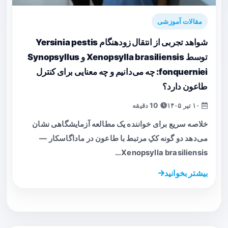
مقالات آموزشی
شواهد تجربی از انتقال زودهنگام Yersinia pestis
توسط Xenopsylla brasiliensis و Synopsyllus
fonquerniei: چه می‌دانیم و چه معنایی برای کنترل
طاعون دارد؟
۱۰ تیر ۱۴۰۵
10 دقیقه
خلاصه سریع برای خواننده یک مطالعه آزمایشگاهی نشان
می‌دهد دو گونه ککِ مرتبط با طاعون در ماداگاسکار —
Xenopsylla brasiliensis…
بیشتر بخوانید