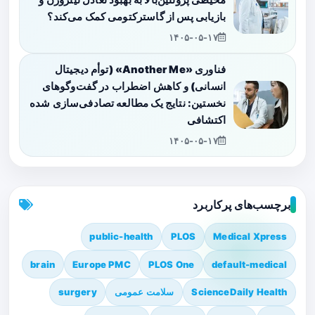
بازیابی پس از گاسترکتومی کمک می‌کند؟
۱۴۰۵-۰۵-۱۷
فناوری «Another Me» (توأم دیجیتال
انسانی) و کاهش اضطراب در گفت‌وگوهای
نخستین: نتایج یک مطالعه تصادفی‌سازی شده
اکتشافی
۱۴۰۵-۰۵-۱۷
برچسب‌های پرکاربرد
public-health
PLOS
Medical Xpress
brain
Europe PMC
PLOS One
default-medical
ScienceDaily Health
سلامت عمومی
surgery