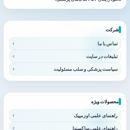
شرکت
تماس با ما
تبلیغات در سایت
سیاست پزشکی و سلب مسئولیت
محصولات ویژه
راهنمای علمی اوزمپیک
راهنمای علمی ساکسندا