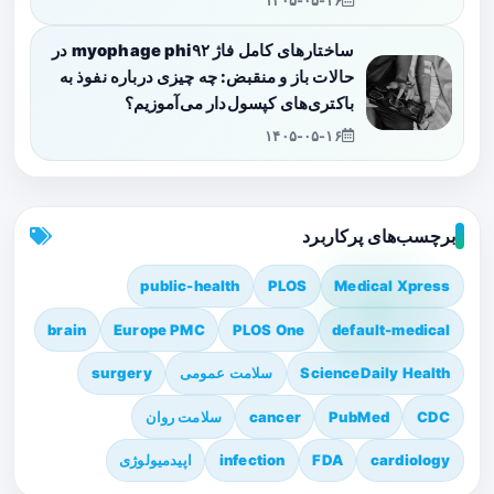
۱۴۰۵-۰۵-۱۶
ساختارهای کامل فاژ myophage phi۹۲ در
حالات باز و منقبض: چه چیزی درباره نفوذ به
باکتری‌های کپسول‌دار می‌آموزیم؟
۱۴۰۵-۰۵-۱۶
برچسب‌های پرکاربرد
public-health
PLOS
Medical Xpress
brain
Europe PMC
PLOS One
default-medical
ScienceDaily Health
سلامت عمومی
surgery
CDC
PubMed
cancer
سلامت روان
cardiology
FDA
infection
اپیدمیولوژی