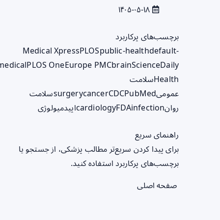
۱۴۰۵-۰۵-۱۸
برچسب‌های پرکاربرد
Medical Xpress
PLOS
public-health
default-
medical
PLOS One
Europe PMC
brain
ScienceDaily
Health
سلامت
عمومی
PubMed
CDC
cancer
surgery
سلامت
روان
infection
FDA
cardiology
اپیدمیولوژی
راهنمای سریع
برای پیدا کردن سریع‌تر مطالب پزشکی، از جستجو یا
برچسب‌های پرکاربرد استفاده کنید.
صفحه اصلی