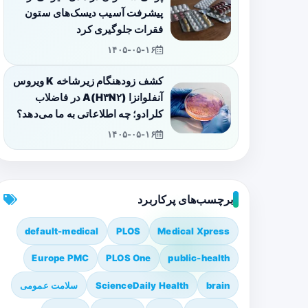
پیشرفت آسیب دیسک‌های ستون
فقرات جلوگیری کرد
۱۴۰۵-۰۵-۱۶
کشف زودهنگام زیرشاخه K ویروس
آنفلوانزا A(H۳N۲) در فاضلاب
کلرادو؛ چه اطلاعاتی به ما می‌دهد؟
۱۴۰۵-۰۵-۱۶
برچسب‌های پرکاربرد
default-medical
PLOS
Medical Xpress
Europe PMC
PLOS One
public-health
brain
ScienceDaily Health
سلامت عمومی