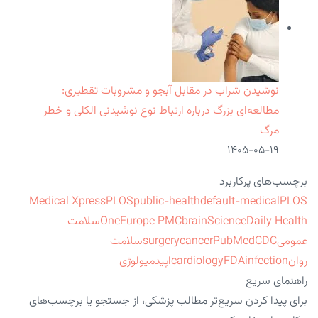
نوشیدن شراب در مقابل آبجو و مشروبات تقطیری:
مطالعه‌ای بزرگ درباره ارتباط نوع نوشیدنی الکلی و خطر
مرگ
۱۴۰۵-۰۵-۱۹
برچسب‌های پرکاربرد
Medical Xpress
PLOS
public-health
default-medical
PLOS
ScienceDaily Health
brain
Europe PMC
One
سلامت
عمومی
CDC
PubMed
cancer
surgery
سلامت
روان
infection
FDA
cardiology
اپیدمیولوژی
راهنمای سریع
برای پیدا کردن سریع‌تر مطالب پزشکی، از جستجو یا برچسب‌های