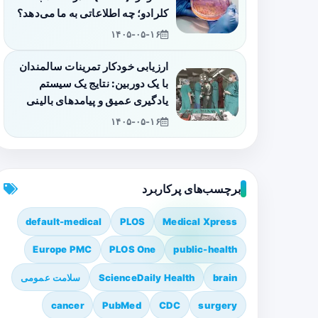
کلرادو؛ چه اطلاعاتی به ما می‌دهد؟
۱۴۰۵-۰۵-۱۶
ارزیابی خودکار تمرینات سالمندان
با یک دوربین: نتایج یک سیستم
یادگیری عمیق و پیامدهای بالینی
۱۴۰۵-۰۵-۱۶
برچسب‌های پرکاربرد
default-medical
PLOS
Medical Xpress
Europe PMC
PLOS One
public-health
brain
ScienceDaily Health
سلامت عمومی
cancer
PubMed
CDC
surgery