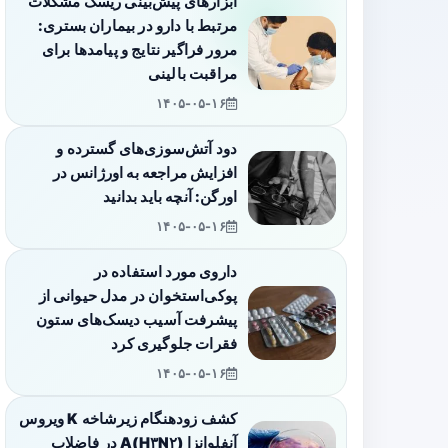
ابزارهای پیش‌بینی ریسک مشکلات
مرتبط با دارو در بیماران بستری:
مرور فراگیر نتایج و پیامدها برای
مراقبت بالینی
۱۴۰۵-۰۵-۱۶
دود آتش‌سوزی‌های گسترده و
افزایش مراجعه به اورژانس در
اورگن: آنچه باید بدانید
۱۴۰۵-۰۵-۱۶
داروی مورد استفاده در
پوکی‌استخوان در مدل حیوانی از
پیشرفت آسیب دیسک‌های ستون
فقرات جلوگیری کرد
۱۴۰۵-۰۵-۱۶
کشف زودهنگام زیرشاخه K ویروس
آنفلوانزا A(H۳N۲) در فاضلاب