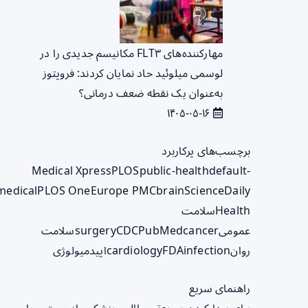
مهارکننده‌های FLT۳ مکانیسم جدیدی را در
لوسمی میلوئید حاد نمایان کردند: فروپتوز
به‌عنوان یک نقطه ضعف درمانی؟
۱۴۰۵-۰۵-۱۶
برچسب‌های پرکاربرد
Medical Xpress
PLOS
public-health
default-
medical
PLOS One
Europe PMC
brain
ScienceDaily
Health
سلامت
عمومی
cancer
PubMed
CDC
surgery
سلامت
روان
infection
FDA
cardiology
اپیدمیولوژی
راهنمای سریع