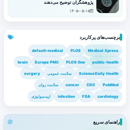
پژوهشگران توضیح می‌دهند
۱۴۰۵-۰۵-۱۵
برچسب‌های پرکاربرد
default-medical
PLOS
Medical Xpress
brain
Europe PMC
PLOS One
public-health
ScienceDaily Health
سلامت عمومی
surgery
PubMed
CDC
cancer
سلامت روان
cardiology
FDA
infection
اپیدمیولوژی
راهنمای سریع