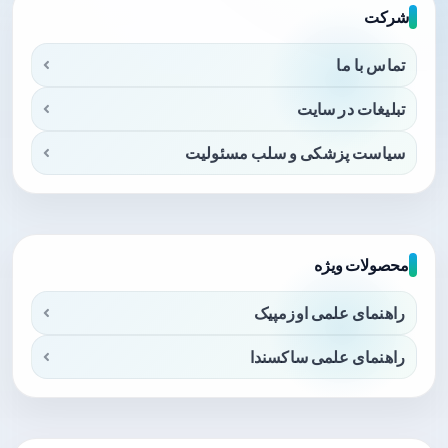
شرکت
تماس با ما
تبلیغات در سایت
سیاست پزشکی و سلب مسئولیت
محصولات ویژه
راهنمای علمی اوزمپیک
راهنمای علمی ساکسندا