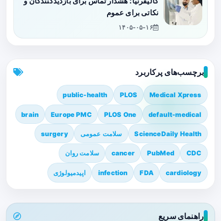
کالیفرنیا؛ هشدار تماس برای بازدیدکنندگان و
نکاتی برای عموم
۱۴۰۵-۰۵-۱۶
برچسب‌های پرکاربرد
public-health
PLOS
Medical Xpress
brain
Europe PMC
PLOS One
default-medical
ScienceDaily Health
سلامت عمومی
surgery
CDC
PubMed
cancer
سلامت روان
cardiology
FDA
infection
اپیدمیولوژی
راهنمای سریع