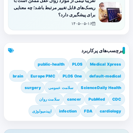
تقریباً نیمی از موارد زوال عقل ممکن است با
ریسک‌های قابل تغییر مرتبط باشد؛ چه معنایی
برای پیشگیری دارد؟
۱۴۰۵-۰۵-۱۶
برچسب‌های پرکاربرد
public-health
PLOS
Medical Xpress
brain
Europe PMC
PLOS One
default-medical
ScienceDaily Health
سلامت عمومی
surgery
CDC
PubMed
cancer
سلامت روان
cardiology
FDA
infection
اپیدمیولوژی