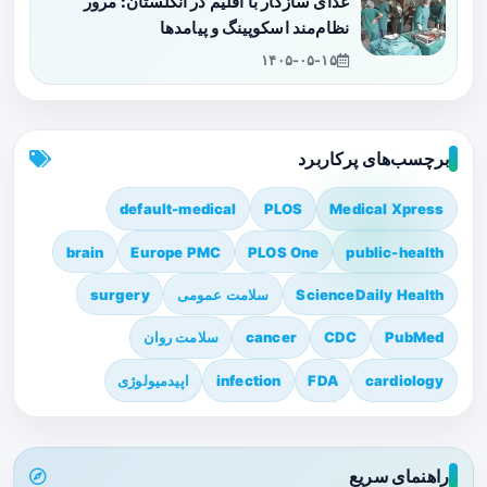
غذای سازگار با اقلیم در انگلستان: مرور
نظام‌مند اسکوپینگ و پیامدها
۱۴۰۵-۰۵-۱۵
برچسب‌های پرکاربرد
default-medical
PLOS
Medical Xpress
brain
Europe PMC
PLOS One
public-health
ScienceDaily Health
سلامت عمومی
surgery
PubMed
CDC
cancer
سلامت روان
cardiology
FDA
infection
اپیدمیولوژی
راهنمای سریع